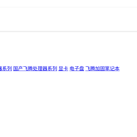
器系列
国产飞腾处理器系列
显卡
电子盘
飞腾加固笔记本